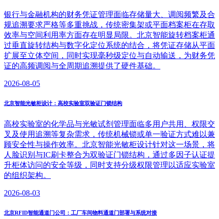
银行与金融机构的财务凭证管理面临存储量大、调阅频繁及合
规追溯要求严格等多重挑战，传统密集架或平面档案柜在存取
效率与空间利用率方面存在明显局限。北京智能旋转档案柜通
过垂直旋转结构与数字化定位系统的结合，将凭证存储从平面
扩展至立体空间，同时实现毫秒级定位与自动输送，为财务凭
证的高频调阅与全周期追溯提供了硬件基础。
2026-08-05
北京智能光敏柜设计：高校实验室双验证门锁结构
高校实验室的化学品与光敏试剂管理面临多用户共用、权限交
叉及使用追溯等复杂需求，传统机械锁或单一验证方式难以兼
顾安全性与操作效率。北京智能光敏柜设计针对这一场景，将
人脸识别与IC刷卡整合为双验证门锁结构，通过多因子认证提
升柜体访问的安全等级，同时支持分级权限管理以适应实验室
的组织架构。
2026-08-03
北京RFID智能通道门公司：工厂车间物料通道门部署与系统对接