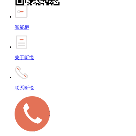
智能柜
关于昕悦
联系昕悦