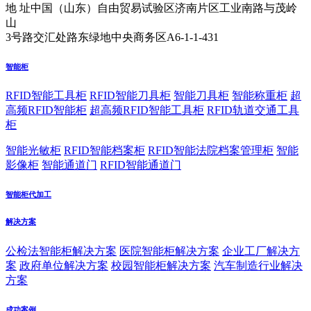
地 址
中国（山东）自由贸易试验区济南片区工业南路与茂岭
山
3号路交汇处路东绿地中央商务区A6-1-1-431
智能柜
RFID智能工具柜
RFID智能刀具柜
智能刀具柜
智能称重柜
超
高频RFID智能柜
超高频RFID智能工具柜
RFID轨道交通工具
柜
智能光敏柜
RFID智能档案柜
RFID智能法院档案管理柜
智能
影像柜
智能通道门
RFID智能通道门
智能柜代加工
解决方案
公检法智能柜解决方案
医院智能柜解决方案
企业工厂解决方
案
政府单位解决方案
校园智能柜解决方案
汽车制造行业解决
方案
成功案例