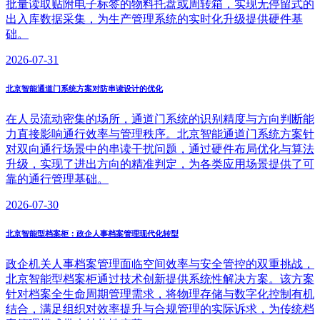
批量读取贴附电子标签的物料托盘或周转箱，实现无停留式的
出入库数据采集，为生产管理系统的实时化升级提供硬件基
础。
2026-07-31
北京智能通道门系统方案对防串读设计的优化
在人员流动密集的场所，通道门系统的识别精度与方向判断能
力直接影响通行效率与管理秩序。北京智能通道门系统方案针
对双向通行场景中的串读干扰问题，通过硬件布局优化与算法
升级，实现了进出方向的精准判定，为各类应用场景提供了可
靠的通行管理基础。
2026-07-30
北京智能型档案柜：政企人事档案管理现代化转型
政企机关人事档案管理面临空间效率与安全管控的双重挑战，
北京智能型档案柜通过技术创新提供系统性解决方案。该方案
针对档案全生命周期管理需求，将物理存储与数字化控制有机
结合，满足组织对效率提升与合规管理的实际诉求，为传统档