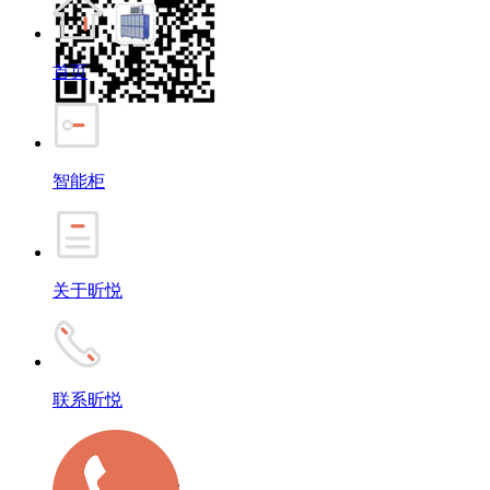
首页
智能柜
关于昕悦
联系昕悦