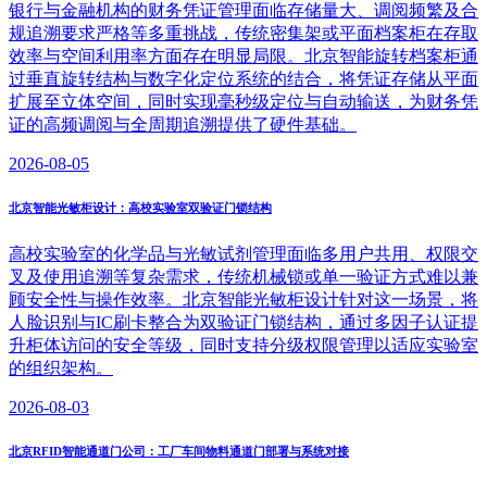
银行与金融机构的财务凭证管理面临存储量大、调阅频繁及合
规追溯要求严格等多重挑战，传统密集架或平面档案柜在存取
效率与空间利用率方面存在明显局限。北京智能旋转档案柜通
过垂直旋转结构与数字化定位系统的结合，将凭证存储从平面
扩展至立体空间，同时实现毫秒级定位与自动输送，为财务凭
证的高频调阅与全周期追溯提供了硬件基础。
2026-08-05
北京智能光敏柜设计：高校实验室双验证门锁结构
高校实验室的化学品与光敏试剂管理面临多用户共用、权限交
叉及使用追溯等复杂需求，传统机械锁或单一验证方式难以兼
顾安全性与操作效率。北京智能光敏柜设计针对这一场景，将
人脸识别与IC刷卡整合为双验证门锁结构，通过多因子认证提
升柜体访问的安全等级，同时支持分级权限管理以适应实验室
的组织架构。
2026-08-03
北京RFID智能通道门公司：工厂车间物料通道门部署与系统对接