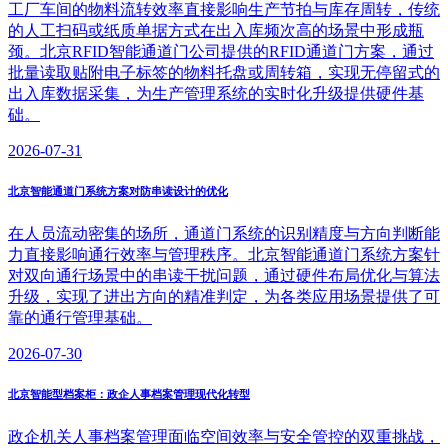
工厂车间的物料流转效率直接影响生产节拍与库存周转，传统
的人工扫码或纸质单据方式在出入库频次高的场景中形成瓶
颈。北京RFID智能通道门公司提供的RFID通道门方案，通过
批量读取贴附电子标签的物料托盘或周转箱，实现无停留式的
出入库数据采集，为生产管理系统的实时化升级提供硬件基
础。
2026-07-31
北京智能通道门系统方案对防串读设计的优化
在人员流动密集的场所，通道门系统的识别精度与方向判断能
力直接影响通行效率与管理秩序。北京智能通道门系统方案针
对双向通行场景中的串读干扰问题，通过硬件布局优化与算法
升级，实现了进出方向的精准判定，为各类应用场景提供了可
靠的通行管理基础。
2026-07-30
北京智能型档案柜：政企人事档案管理现代化转型
政企机关人事档案管理面临空间效率与安全管控的双重挑战，