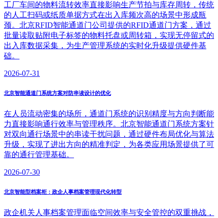
工厂车间的物料流转效率直接影响生产节拍与库存周转，传统
的人工扫码或纸质单据方式在出入库频次高的场景中形成瓶
颈。北京RFID智能通道门公司提供的RFID通道门方案，通过
批量读取贴附电子标签的物料托盘或周转箱，实现无停留式的
出入库数据采集，为生产管理系统的实时化升级提供硬件基
础。
2026-07-31
北京智能通道门系统方案对防串读设计的优化
在人员流动密集的场所，通道门系统的识别精度与方向判断能
力直接影响通行效率与管理秩序。北京智能通道门系统方案针
对双向通行场景中的串读干扰问题，通过硬件布局优化与算法
升级，实现了进出方向的精准判定，为各类应用场景提供了可
靠的通行管理基础。
2026-07-30
北京智能型档案柜：政企人事档案管理现代化转型
政企机关人事档案管理面临空间效率与安全管控的双重挑战，