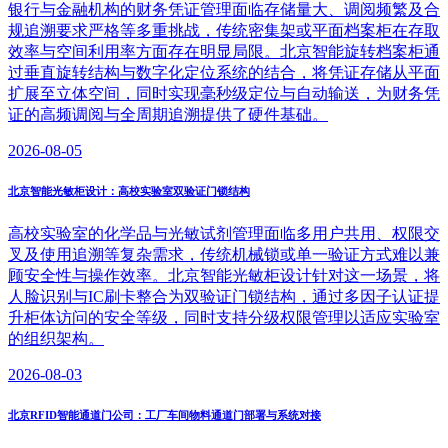
银行与金融机构的财务凭证管理面临存储量大、调阅频繁及合
规追溯要求严格等多重挑战，传统密集架或平面档案柜在存取
效率与空间利用率方面存在明显局限。北京智能旋转档案柜通
过垂直旋转结构与数字化定位系统的结合，将凭证存储从平面
扩展至立体空间，同时实现毫秒级定位与自动输送，为财务凭
证的高频调阅与全周期追溯提供了硬件基础。
2026-08-05
北京智能光敏柜设计：高校实验室双验证门锁结构
高校实验室的化学品与光敏试剂管理面临多用户共用、权限交
叉及使用追溯等复杂需求，传统机械锁或单一验证方式难以兼
顾安全性与操作效率。北京智能光敏柜设计针对这一场景，将
人脸识别与IC刷卡整合为双验证门锁结构，通过多因子认证提
升柜体访问的安全等级，同时支持分级权限管理以适应实验室
的组织架构。
2026-08-03
北京RFID智能通道门公司：工厂车间物料通道门部署与系统对接