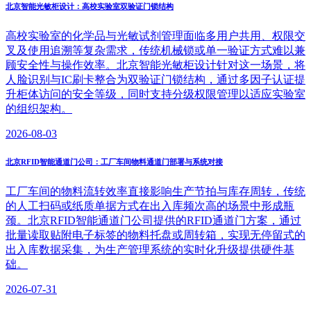
北京智能光敏柜设计：高校实验室双验证门锁结构
高校实验室的化学品与光敏试剂管理面临多用户共用、权限交
叉及使用追溯等复杂需求，传统机械锁或单一验证方式难以兼
顾安全性与操作效率。北京智能光敏柜设计针对这一场景，将
人脸识别与IC刷卡整合为双验证门锁结构，通过多因子认证提
升柜体访问的安全等级，同时支持分级权限管理以适应实验室
的组织架构。
2026-08-03
北京RFID智能通道门公司：工厂车间物料通道门部署与系统对接
工厂车间的物料流转效率直接影响生产节拍与库存周转，传统
的人工扫码或纸质单据方式在出入库频次高的场景中形成瓶
颈。北京RFID智能通道门公司提供的RFID通道门方案，通过
批量读取贴附电子标签的物料托盘或周转箱，实现无停留式的
出入库数据采集，为生产管理系统的实时化升级提供硬件基
础。
2026-07-31