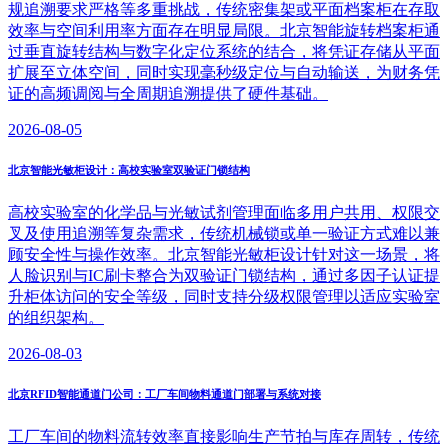
规追溯要求严格等多重挑战，传统密集架或平面档案柜在存取
效率与空间利用率方面存在明显局限。北京智能旋转档案柜通
过垂直旋转结构与数字化定位系统的结合，将凭证存储从平面
扩展至立体空间，同时实现毫秒级定位与自动输送，为财务凭
证的高频调阅与全周期追溯提供了硬件基础。
2026-08-05
北京智能光敏柜设计：高校实验室双验证门锁结构
高校实验室的化学品与光敏试剂管理面临多用户共用、权限交
叉及使用追溯等复杂需求，传统机械锁或单一验证方式难以兼
顾安全性与操作效率。北京智能光敏柜设计针对这一场景，将
人脸识别与IC刷卡整合为双验证门锁结构，通过多因子认证提
升柜体访问的安全等级，同时支持分级权限管理以适应实验室
的组织架构。
2026-08-03
北京RFID智能通道门公司：工厂车间物料通道门部署与系统对接
工厂车间的物料流转效率直接影响生产节拍与库存周转，传统