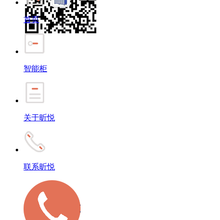
首页
智能柜
关于昕悦
联系昕悦