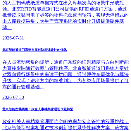
的人工扫码或纸质单据方式在出入库频次高的场景中形成瓶
颈。北京RFID智能通道门公司提供的RFID通道门方案，通过
批量读取贴附电子标签的物料托盘或周转箱，实现无停留式的
出入库数据采集，为生产管理系统的实时化升级提供硬件基
础。
2026-07-31
北京智能通道门系统方案对防串读设计的优化
在人员流动密集的场所，通道门系统的识别精度与方向判断能
力直接影响通行效率与管理秩序。北京智能通道门系统方案针
对双向通行场景中的串读干扰问题，通过硬件布局优化与算法
升级，实现了进出方向的精准判定，为各类应用场景提供了可
靠的通行管理基础。
2026-07-30
北京智能型档案柜：政企人事档案管理现代化转型
政企机关人事档案管理面临空间效率与安全管控的双重挑战，
北京智能型档案柜通过技术创新提供系统性解决方案。该方案