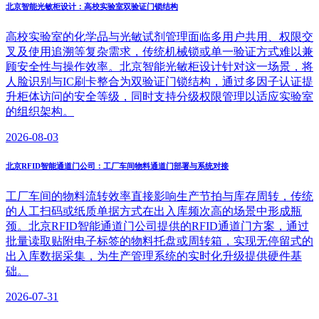
北京智能光敏柜设计：高校实验室双验证门锁结构
高校实验室的化学品与光敏试剂管理面临多用户共用、权限交
叉及使用追溯等复杂需求，传统机械锁或单一验证方式难以兼
顾安全性与操作效率。北京智能光敏柜设计针对这一场景，将
人脸识别与IC刷卡整合为双验证门锁结构，通过多因子认证提
升柜体访问的安全等级，同时支持分级权限管理以适应实验室
的组织架构。
2026-08-03
北京RFID智能通道门公司：工厂车间物料通道门部署与系统对接
工厂车间的物料流转效率直接影响生产节拍与库存周转，传统
的人工扫码或纸质单据方式在出入库频次高的场景中形成瓶
颈。北京RFID智能通道门公司提供的RFID通道门方案，通过
批量读取贴附电子标签的物料托盘或周转箱，实现无停留式的
出入库数据采集，为生产管理系统的实时化升级提供硬件基
础。
2026-07-31