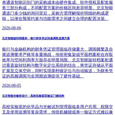
单通道智能识别门的采购成本由硬件集成、软件授权及配套服
务三部分构成，不同配置方案的价格区间差异明显。北京智能
通道门多少钱的询问背后，采购方需理解报价明细的构成逻
辑，以便在预算约束与功能需求之间建立合理的配置决策。
2026-08-06
北京智能旋转档案柜：银行财务凭证快速调取追溯方案
银行与金融机构的财务凭证管理面临存储量大、调阅频繁及合
规追溯要求严格等多重挑战，传统密集架或平面档案柜在存取
效率与空间利用率方面存在明显局限。北京智能旋转档案柜通
过垂直旋转结构与数字化定位系统的结合，将凭证存储从平面
扩展至立体空间，同时实现毫秒级定位与自动输送，为财务凭
证的高频调阅与全周期追溯提供了硬件基础。
2026-08-05
北京智能光敏柜设计：高校实验室双验证门锁结构
高校实验室的化学品与光敏试剂管理面临多用户共用、权限交
叉及使用追溯等复杂需求，传统机械锁或单一验证方式难以兼