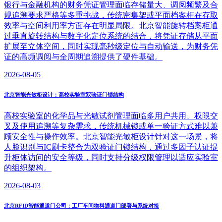
银行与金融机构的财务凭证管理面临存储量大、调阅频繁及合
规追溯要求严格等多重挑战，传统密集架或平面档案柜在存取
效率与空间利用率方面存在明显局限。北京智能旋转档案柜通
过垂直旋转结构与数字化定位系统的结合，将凭证存储从平面
扩展至立体空间，同时实现毫秒级定位与自动输送，为财务凭
证的高频调阅与全周期追溯提供了硬件基础。
2026-08-05
北京智能光敏柜设计：高校实验室双验证门锁结构
高校实验室的化学品与光敏试剂管理面临多用户共用、权限交
叉及使用追溯等复杂需求，传统机械锁或单一验证方式难以兼
顾安全性与操作效率。北京智能光敏柜设计针对这一场景，将
人脸识别与IC刷卡整合为双验证门锁结构，通过多因子认证提
升柜体访问的安全等级，同时支持分级权限管理以适应实验室
的组织架构。
2026-08-03
北京RFID智能通道门公司：工厂车间物料通道门部署与系统对接