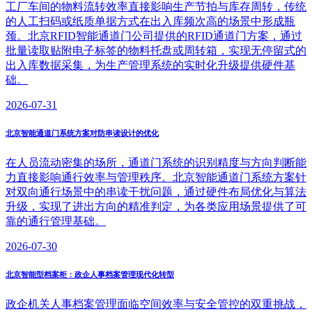
工厂车间的物料流转效率直接影响生产节拍与库存周转，传统
的人工扫码或纸质单据方式在出入库频次高的场景中形成瓶
颈。北京RFID智能通道门公司提供的RFID通道门方案，通过
批量读取贴附电子标签的物料托盘或周转箱，实现无停留式的
出入库数据采集，为生产管理系统的实时化升级提供硬件基
础。
2026-07-31
北京智能通道门系统方案对防串读设计的优化
在人员流动密集的场所，通道门系统的识别精度与方向判断能
力直接影响通行效率与管理秩序。北京智能通道门系统方案针
对双向通行场景中的串读干扰问题，通过硬件布局优化与算法
升级，实现了进出方向的精准判定，为各类应用场景提供了可
靠的通行管理基础。
2026-07-30
北京智能型档案柜：政企人事档案管理现代化转型
政企机关人事档案管理面临空间效率与安全管控的双重挑战，