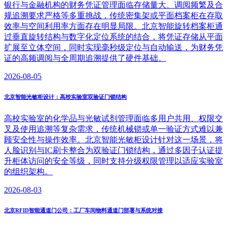
银行与金融机构的财务凭证管理面临存储量大、调阅频繁及合
规追溯要求严格等多重挑战，传统密集架或平面档案柜在存取
效率与空间利用率方面存在明显局限。北京智能旋转档案柜通
过垂直旋转结构与数字化定位系统的结合，将凭证存储从平面
扩展至立体空间，同时实现毫秒级定位与自动输送，为财务凭
证的高频调阅与全周期追溯提供了硬件基础。
2026-08-05
北京智能光敏柜设计：高校实验室双验证门锁结构
高校实验室的化学品与光敏试剂管理面临多用户共用、权限交
叉及使用追溯等复杂需求，传统机械锁或单一验证方式难以兼
顾安全性与操作效率。北京智能光敏柜设计针对这一场景，将
人脸识别与IC刷卡整合为双验证门锁结构，通过多因子认证提
升柜体访问的安全等级，同时支持分级权限管理以适应实验室
的组织架构。
2026-08-03
北京RFID智能通道门公司：工厂车间物料通道门部署与系统对接