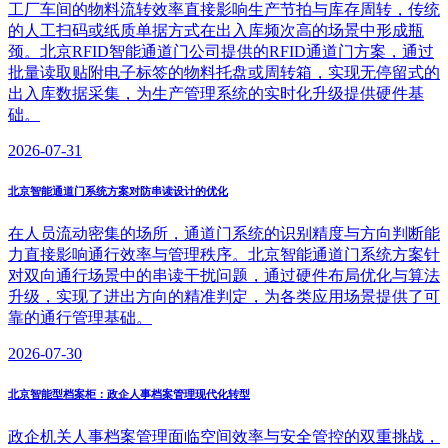
工厂车间的物料流转效率直接影响生产节拍与库存周转，传统
的人工扫码或纸质单据方式在出入库频次高的场景中形成瓶
颈。北京RFID智能通道门公司提供的RFID通道门方案，通过
批量读取贴附电子标签的物料托盘或周转箱，实现无停留式的
出入库数据采集，为生产管理系统的实时化升级提供硬件基
础。
2026-07-31
北京智能通道门系统方案对防串读设计的优化
在人员流动密集的场所，通道门系统的识别精度与方向判断能
力直接影响通行效率与管理秩序。北京智能通道门系统方案针
对双向通行场景中的串读干扰问题，通过硬件布局优化与算法
升级，实现了进出方向的精准判定，为各类应用场景提供了可
靠的通行管理基础。
2026-07-30
北京智能型档案柜：政企人事档案管理现代化转型
政企机关人事档案管理面临空间效率与安全管控的双重挑战，