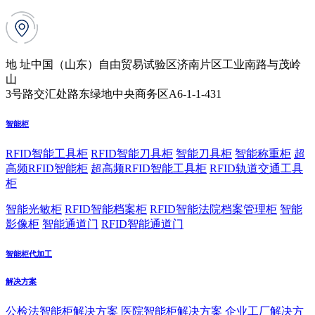
地 址
中国（山东）自由贸易试验区济南片区工业南路与茂岭
山
3号路交汇处路东绿地中央商务区A6-1-1-431
智能柜
RFID智能工具柜
RFID智能刀具柜
智能刀具柜
智能称重柜
超
高频RFID智能柜
超高频RFID智能工具柜
RFID轨道交通工具
柜
智能光敏柜
RFID智能档案柜
RFID智能法院档案管理柜
智能
影像柜
智能通道门
RFID智能通道门
智能柜代加工
解决方案
公检法智能柜解决方案
医院智能柜解决方案
企业工厂解决方