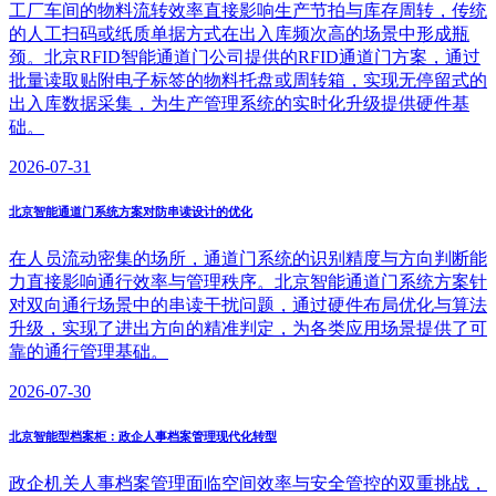
工厂车间的物料流转效率直接影响生产节拍与库存周转，传统
的人工扫码或纸质单据方式在出入库频次高的场景中形成瓶
颈。北京RFID智能通道门公司提供的RFID通道门方案，通过
批量读取贴附电子标签的物料托盘或周转箱，实现无停留式的
出入库数据采集，为生产管理系统的实时化升级提供硬件基
础。
2026-07-31
北京智能通道门系统方案对防串读设计的优化
在人员流动密集的场所，通道门系统的识别精度与方向判断能
力直接影响通行效率与管理秩序。北京智能通道门系统方案针
对双向通行场景中的串读干扰问题，通过硬件布局优化与算法
升级，实现了进出方向的精准判定，为各类应用场景提供了可
靠的通行管理基础。
2026-07-30
北京智能型档案柜：政企人事档案管理现代化转型
政企机关人事档案管理面临空间效率与安全管控的双重挑战，