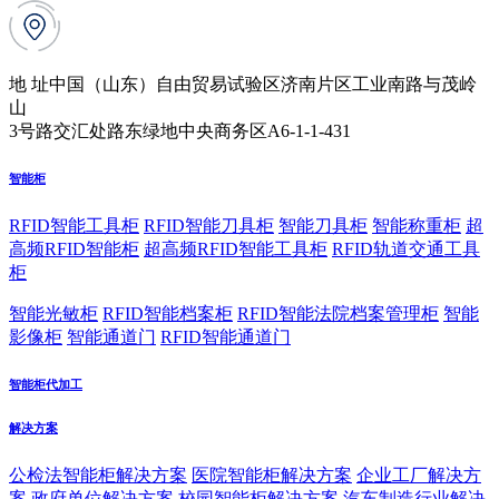
地 址
中国（山东）自由贸易试验区济南片区工业南路与茂岭
山
3号路交汇处路东绿地中央商务区A6-1-1-431
智能柜
RFID智能工具柜
RFID智能刀具柜
智能刀具柜
智能称重柜
超
高频RFID智能柜
超高频RFID智能工具柜
RFID轨道交通工具
柜
智能光敏柜
RFID智能档案柜
RFID智能法院档案管理柜
智能
影像柜
智能通道门
RFID智能通道门
智能柜代加工
解决方案
公检法智能柜解决方案
医院智能柜解决方案
企业工厂解决方
案
政府单位解决方案
校园智能柜解决方案
汽车制造行业解决