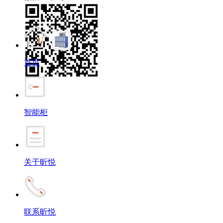
首页
智能柜
关于昕悦
联系昕悦