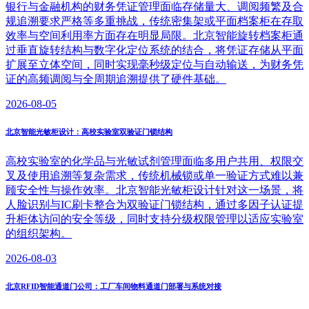
银行与金融机构的财务凭证管理面临存储量大、调阅频繁及合
规追溯要求严格等多重挑战，传统密集架或平面档案柜在存取
效率与空间利用率方面存在明显局限。北京智能旋转档案柜通
过垂直旋转结构与数字化定位系统的结合，将凭证存储从平面
扩展至立体空间，同时实现毫秒级定位与自动输送，为财务凭
证的高频调阅与全周期追溯提供了硬件基础。
2026-08-05
北京智能光敏柜设计：高校实验室双验证门锁结构
高校实验室的化学品与光敏试剂管理面临多用户共用、权限交
叉及使用追溯等复杂需求，传统机械锁或单一验证方式难以兼
顾安全性与操作效率。北京智能光敏柜设计针对这一场景，将
人脸识别与IC刷卡整合为双验证门锁结构，通过多因子认证提
升柜体访问的安全等级，同时支持分级权限管理以适应实验室
的组织架构。
2026-08-03
北京RFID智能通道门公司：工厂车间物料通道门部署与系统对接