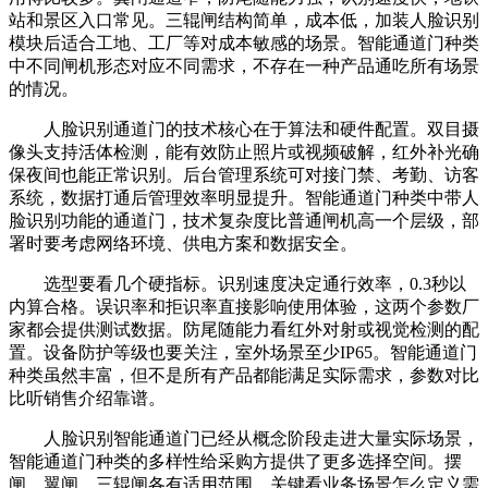
站和景区入口常见。三辊闸结构简单，成本低，加装人脸识别
模块后适合工地、工厂等对成本敏感的场景。智能通道门种类
中不同闸机形态对应不同需求，不存在一种产品通吃所有场景
的情况。
人脸识别通道门的技术核心在于算法和硬件配置。双目摄
像头支持活体检测，能有效防止照片或视频破解，红外补光确
保夜间也能正常识别。后台管理系统可对接门禁、考勤、访客
系统，数据打通后管理效率明显提升。智能通道门种类中带人
脸识别功能的通道门，技术复杂度比普通闸机高一个层级，部
署时要考虑网络环境、供电方案和数据安全。
选型要看几个硬指标。识别速度决定通行效率，0.3秒以
内算合格。误识率和拒识率直接影响使用体验，这两个参数厂
家都会提供测试数据。防尾随能力看红外对射或视觉检测的配
置。设备防护等级也要关注，室外场景至少IP65。智能通道门
种类虽然丰富，但不是所有产品都能满足实际需求，参数对比
比听销售介绍靠谱。
人脸识别智能通道门已经从概念阶段走进大量实际场景，
智能通道门种类的多样性给采购方提供了更多选择空间。摆
闸、翼闸、三辊闸各有适用范围，关键看业务场景怎么定义需