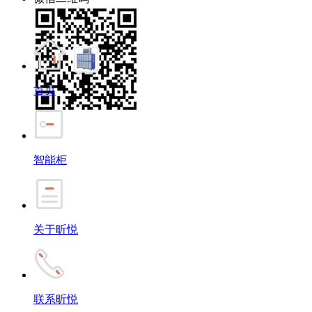
首页
智能柜
关于昕悦
联系昕悦