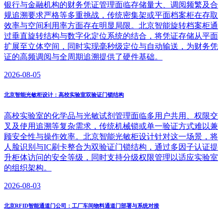
银行与金融机构的财务凭证管理面临存储量大、调阅频繁及合
规追溯要求严格等多重挑战，传统密集架或平面档案柜在存取
效率与空间利用率方面存在明显局限。北京智能旋转档案柜通
过垂直旋转结构与数字化定位系统的结合，将凭证存储从平面
扩展至立体空间，同时实现毫秒级定位与自动输送，为财务凭
证的高频调阅与全周期追溯提供了硬件基础。
2026-08-05
北京智能光敏柜设计：高校实验室双验证门锁结构
高校实验室的化学品与光敏试剂管理面临多用户共用、权限交
叉及使用追溯等复杂需求，传统机械锁或单一验证方式难以兼
顾安全性与操作效率。北京智能光敏柜设计针对这一场景，将
人脸识别与IC刷卡整合为双验证门锁结构，通过多因子认证提
升柜体访问的安全等级，同时支持分级权限管理以适应实验室
的组织架构。
2026-08-03
北京RFID智能通道门公司：工厂车间物料通道门部署与系统对接