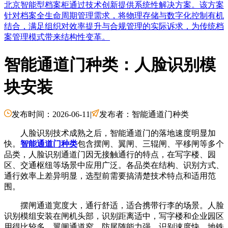
北京智能型档案柜通过技术创新提供系统性解决方案。该方案
针对档案全生命周期管理需求，将物理存储与数字化控制有机
结合，满足组织对效率提升与合规管理的实际诉求，为传统档
案管理模式带来结构性变革。
智能通道门种类：人脸识别模
块安装
发布时间：2026-06-11
|
发布者：智能通道门种类
人脸识别技术成熟之后，智能通道门的落地速度明显加
快。
智能通道门种类
包含摆闸、翼闸、三辊闸、平移闸等多个
品类，人脸识别通道门因无接触通行的特点，在写字楼、园
区、交通枢纽等场景中应用广泛。各品类在结构、识别方式、
通行效率上差异明显，选型前需要搞清楚技术特点和适用范
围。
摆闸通道宽度大，通行舒适，适合携带行李的场景。人脸
识别模组安装在闸机头部，识别距离适中，写字楼和企业园区
用得比较多。翼闸通道窄，防尾随能力强，识别速度快，地铁