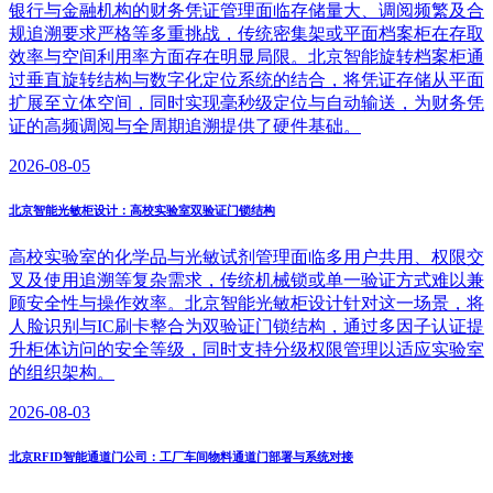
银行与金融机构的财务凭证管理面临存储量大、调阅频繁及合
规追溯要求严格等多重挑战，传统密集架或平面档案柜在存取
效率与空间利用率方面存在明显局限。北京智能旋转档案柜通
过垂直旋转结构与数字化定位系统的结合，将凭证存储从平面
扩展至立体空间，同时实现毫秒级定位与自动输送，为财务凭
证的高频调阅与全周期追溯提供了硬件基础。
2026-08-05
北京智能光敏柜设计：高校实验室双验证门锁结构
高校实验室的化学品与光敏试剂管理面临多用户共用、权限交
叉及使用追溯等复杂需求，传统机械锁或单一验证方式难以兼
顾安全性与操作效率。北京智能光敏柜设计针对这一场景，将
人脸识别与IC刷卡整合为双验证门锁结构，通过多因子认证提
升柜体访问的安全等级，同时支持分级权限管理以适应实验室
的组织架构。
2026-08-03
北京RFID智能通道门公司：工厂车间物料通道门部署与系统对接