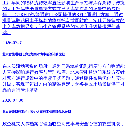
工厂车间的物料流转效率直接影响生产节拍与库存周转，传统
的人工扫码或纸质单据方式在出入库频次高的场景中形成瓶
颈。北京RFID智能通道门公司提供的RFID通道门方案，通过
批量读取贴附电子标签的物料托盘或周转箱，实现无停留式的
出入库数据采集，为生产管理系统的实时化升级提供硬件基
础。
2026-07-31
北京智能通道门系统方案对防串读设计的优化
在人员流动密集的场所，通道门系统的识别精度与方向判断能
力直接影响通行效率与管理秩序。北京智能通道门系统方案针
对双向通行场景中的串读干扰问题，通过硬件布局优化与算法
升级，实现了进出方向的精准判定，为各类应用场景提供了可
靠的通行管理基础。
2026-07-30
北京智能型档案柜：政企人事档案管理现代化转型
政企机关人事档案管理面临空间效率与安全管控的双重挑战，