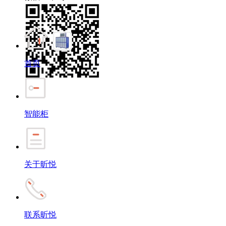
首页
智能柜
关于昕悦
联系昕悦