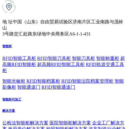
地 址
中国（山东）自由贸易试验区济南片区工业南路与茂岭
山
3号路交汇处路东绿地中央商务区A6-1-1-431
智能柜
RFID智能工具柜
RFID智能刀具柜
智能刀具柜
智能称重柜
超
高频RFID智能柜
超高频RFID智能工具柜
RFID轨道交通工具
柜
智能光敏柜
RFID智能档案柜
RFID智能法院档案管理柜
智能
影像柜
智能通道门
RFID智能通道门
智能柜代加工
解决方案
公检法智能柜解决方案
医院智能柜解决方案
企业工厂解决方
案
政府单位解决方案
校园智能柜解决方案
汽车制造行业解决