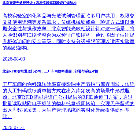
北京智能光敏柜设计：高校实验室双验证门锁结构
高校实验室的化学品与光敏试剂管理面临多用户共用、权限交
叉及使用追溯等复杂需求，传统机械锁或单一验证方式难以兼
顾安全性与操作效率。北京智能光敏柜设计针对这一场景，将
人脸识别与IC刷卡整合为双验证门锁结构，通过多因子认证提
升柜体访问的安全等级，同时支持分级权限管理以适应实验室
的组织架构。
2026-08-03
北京RFID智能通道门公司：工厂车间物料通道门部署与系统对接
工厂车间的物料流转效率直接影响生产节拍与库存周转，传统
的人工扫码或纸质单据方式在出入库频次高的场景中形成瓶
颈。北京RFID智能通道门公司提供的RFID通道门方案，通过
批量读取贴附电子标签的物料托盘或周转箱，实现无停留式的
出入库数据采集，为生产管理系统的实时化升级提供硬件基
础。
2026-07-31