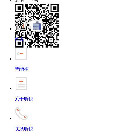
首页
智能柜
关于昕悦
联系昕悦