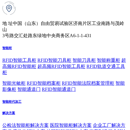
地 址
中国（山东）自由贸易试验区济南片区工业南路与茂岭
山
3号路交汇处路东绿地中央商务区A6-1-1-431
智能柜
RFID智能工具柜
RFID智能刀具柜
智能刀具柜
智能称重柜
超
高频RFID智能柜
超高频RFID智能工具柜
RFID轨道交通工具
柜
智能光敏柜
RFID智能档案柜
RFID智能法院档案管理柜
智能
影像柜
智能通道门
RFID智能通道门
智能柜代加工
解决方案
公检法智能柜解决方案
医院智能柜解决方案
企业工厂解决方