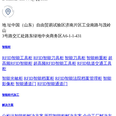
地 址
中国（山东）自由贸易试验区济南片区工业南路与茂岭
山
3号路交汇处路东绿地中央商务区A6-1-1-431
智能柜
RFID智能工具柜
RFID智能刀具柜
智能刀具柜
智能称重柜
超
高频RFID智能柜
超高频RFID智能工具柜
RFID轨道交通工具
柜
智能光敏柜
RFID智能档案柜
RFID智能法院档案管理柜
智能
影像柜
智能通道门
RFID智能通道门
智能柜代加工
解决方案
公检法智能柜解决方案
医院智能柜解决方案
企业工厂解决方