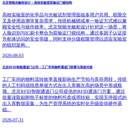
北京智能光敏柜设计：高校实验室双验证门锁结构
高校实验室的化学品与光敏试剂管理面临多用户共用、权限交
叉及使用追溯等复杂需求，传统机械锁或单一验证方式难以兼
顾安全性与操作效率。北京智能光敏柜设计针对这一场景，将
人脸识别与IC刷卡整合为双验证门锁结构，通过多因子认证提
升柜体访问的安全等级，同时支持分级权限管理以适应实验室
的组织架构。
2026-08-03
北京RFID智能通道门公司：工厂车间物料通道门部署与系统对接
工厂车间的物料流转效率直接影响生产节拍与库存周转，传统
的人工扫码或纸质单据方式在出入库频次高的场景中形成瓶
颈。北京RFID智能通道门公司提供的RFID通道门方案，通过
批量读取贴附电子标签的物料托盘或周转箱，实现无停留式的
出入库数据采集，为生产管理系统的实时化升级提供硬件基
础。
2026-07-31