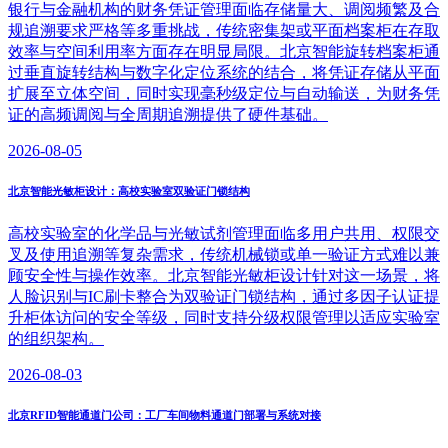
银行与金融机构的财务凭证管理面临存储量大、调阅频繁及合
规追溯要求严格等多重挑战，传统密集架或平面档案柜在存取
效率与空间利用率方面存在明显局限。北京智能旋转档案柜通
过垂直旋转结构与数字化定位系统的结合，将凭证存储从平面
扩展至立体空间，同时实现毫秒级定位与自动输送，为财务凭
证的高频调阅与全周期追溯提供了硬件基础。
2026-08-05
北京智能光敏柜设计：高校实验室双验证门锁结构
高校实验室的化学品与光敏试剂管理面临多用户共用、权限交
叉及使用追溯等复杂需求，传统机械锁或单一验证方式难以兼
顾安全性与操作效率。北京智能光敏柜设计针对这一场景，将
人脸识别与IC刷卡整合为双验证门锁结构，通过多因子认证提
升柜体访问的安全等级，同时支持分级权限管理以适应实验室
的组织架构。
2026-08-03
北京RFID智能通道门公司：工厂车间物料通道门部署与系统对接