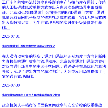
工厂车间的物料流转效率直接影响生产节拍与库存周转，传统
的人工扫码或纸质单据方式在出入库频次高的场景中形成瓶
颈。北京RFID智能通道门公司提供的RFID通道门方案，通过
批量读取贴附电子标签的物料托盘或周转箱，实现无停留式的
出入库数据采集，为生产管理系统的实时化升级提供硬件基
础。
2026-07-31
北京智能通道门系统方案对防串读设计的优化
在人员流动密集的场所，通道门系统的识别精度与方向判断能
力直接影响通行效率与管理秩序。北京智能通道门系统方案针
对双向通行场景中的串读干扰问题，通过硬件布局优化与算法
升级，实现了进出方向的精准判定，为各类应用场景提供了可
靠的通行管理基础。
2026-07-30
北京智能型档案柜：政企人事档案管理现代化转型
政企机关人事档案管理面临空间效率与安全管控的双重挑战，