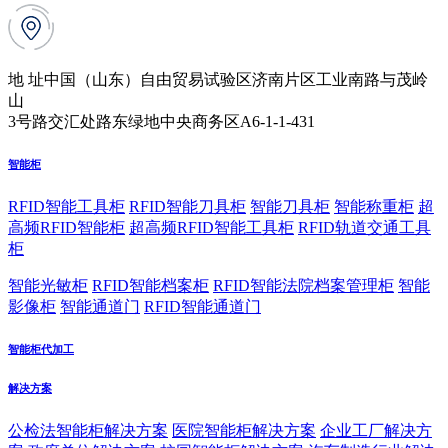
地 址
中国（山东）自由贸易试验区济南片区工业南路与茂岭
山
3号路交汇处路东绿地中央商务区A6-1-1-431
智能柜
RFID智能工具柜
RFID智能刀具柜
智能刀具柜
智能称重柜
超
高频RFID智能柜
超高频RFID智能工具柜
RFID轨道交通工具
柜
智能光敏柜
RFID智能档案柜
RFID智能法院档案管理柜
智能
影像柜
智能通道门
RFID智能通道门
智能柜代加工
解决方案
公检法智能柜解决方案
医院智能柜解决方案
企业工厂解决方