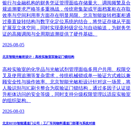
银行与金融机构的财务凭证管理面临存储量大、调阅频繁及合
规追溯要求严格等多重挑战，传统密集架或平面档案柜在存取
效率与空间利用率方面存在明显局限。北京智能旋转档案柜通
过垂直旋转结构与数字化定位系统的结合，将凭证存储从平面
扩展至立体空间，同时实现毫秒级定位与自动输送，为财务凭
证的高频调阅与全周期追溯提供了硬件基础。
2026-08-05
北京智能光敏柜设计：高校实验室双验证门锁结构
高校实验室的化学品与光敏试剂管理面临多用户共用、权限交
叉及使用追溯等复杂需求，传统机械锁或单一验证方式难以兼
顾安全性与操作效率。北京智能光敏柜设计针对这一场景，将
人脸识别与IC刷卡整合为双验证门锁结构，通过多因子认证提
升柜体访问的安全等级，同时支持分级权限管理以适应实验室
的组织架构。
2026-08-03
北京RFID智能通道门公司：工厂车间物料通道门部署与系统对接