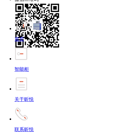
首页
智能柜
关于昕悦
联系昕悦