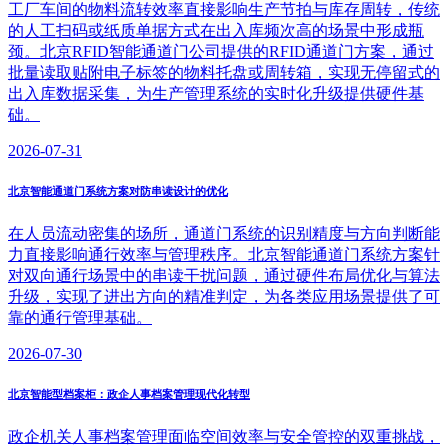
工厂车间的物料流转效率直接影响生产节拍与库存周转，传统
的人工扫码或纸质单据方式在出入库频次高的场景中形成瓶
颈。北京RFID智能通道门公司提供的RFID通道门方案，通过
批量读取贴附电子标签的物料托盘或周转箱，实现无停留式的
出入库数据采集，为生产管理系统的实时化升级提供硬件基
础。
2026-07-31
北京智能通道门系统方案对防串读设计的优化
在人员流动密集的场所，通道门系统的识别精度与方向判断能
力直接影响通行效率与管理秩序。北京智能通道门系统方案针
对双向通行场景中的串读干扰问题，通过硬件布局优化与算法
升级，实现了进出方向的精准判定，为各类应用场景提供了可
靠的通行管理基础。
2026-07-30
北京智能型档案柜：政企人事档案管理现代化转型
政企机关人事档案管理面临空间效率与安全管控的双重挑战，