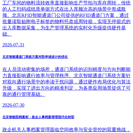
工厂车间的物料流转效率直接影响生产节拍与库存周转，传统
的人工扫码或纸质单据方式在出入库频次高的场景中形成瓶
颈。北京RFID智能通道门公司提供的RFID通道门方案，通过
批量读取贴附电子标签的物料托盘或周转箱，实现无停留式的
出入库数据采集，为生产管理系统的实时化升级提供硬件基
础。
2026-07-31
北京智能通道门系统方案对防串读设计的优化
在人员流动密集的场所，通道门系统的识别精度与方向判断能
力直接影响通行效率与管理秩序。北京智能通道门系统方案针
对双向通行场景中的串读干扰问题，通过硬件布局优化与算法
升级，实现了进出方向的精准判定，为各类应用场景提供了可
靠的通行管理基础。
2026-07-30
北京智能型档案柜：政企人事档案管理现代化转型
政企机关人事档案管理面临空间效率与安全管控的双重挑战，