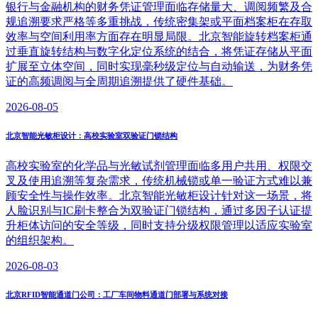
银行与金融机构的财务凭证管理面临存储量大、调阅频繁及合
规追溯要求严格等多重挑战，传统密集架或平面档案柜在存取
效率与空间利用率方面存在明显局限。北京智能旋转档案柜通
过垂直旋转结构与数字化定位系统的结合，将凭证存储从平面
扩展至立体空间，同时实现毫秒级定位与自动输送，为财务凭
证的高频调阅与全周期追溯提供了硬件基础。
2026-08-05
北京智能光敏柜设计：高校实验室双验证门锁结构
高校实验室的化学品与光敏试剂管理面临多用户共用、权限交
叉及使用追溯等复杂需求，传统机械锁或单一验证方式难以兼
顾安全性与操作效率。北京智能光敏柜设计针对这一场景，将
人脸识别与IC刷卡整合为双验证门锁结构，通过多因子认证提
升柜体访问的安全等级，同时支持分级权限管理以适应实验室
的组织架构。
2026-08-03
北京RFID智能通道门公司：工厂车间物料通道门部署与系统对接