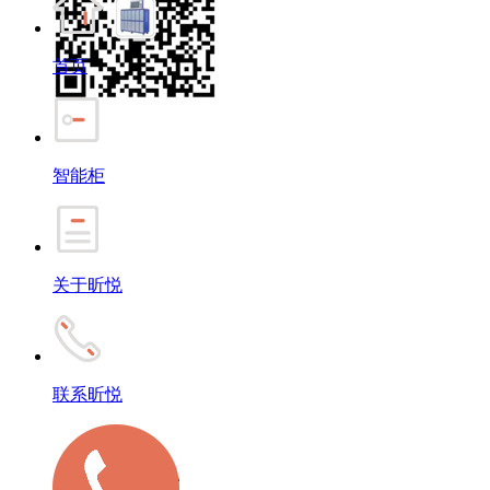
首页
智能柜
关于昕悦
联系昕悦