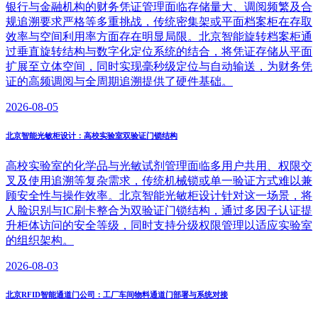
银行与金融机构的财务凭证管理面临存储量大、调阅频繁及合
规追溯要求严格等多重挑战，传统密集架或平面档案柜在存取
效率与空间利用率方面存在明显局限。北京智能旋转档案柜通
过垂直旋转结构与数字化定位系统的结合，将凭证存储从平面
扩展至立体空间，同时实现毫秒级定位与自动输送，为财务凭
证的高频调阅与全周期追溯提供了硬件基础。
2026-08-05
北京智能光敏柜设计：高校实验室双验证门锁结构
高校实验室的化学品与光敏试剂管理面临多用户共用、权限交
叉及使用追溯等复杂需求，传统机械锁或单一验证方式难以兼
顾安全性与操作效率。北京智能光敏柜设计针对这一场景，将
人脸识别与IC刷卡整合为双验证门锁结构，通过多因子认证提
升柜体访问的安全等级，同时支持分级权限管理以适应实验室
的组织架构。
2026-08-03
北京RFID智能通道门公司：工厂车间物料通道门部署与系统对接