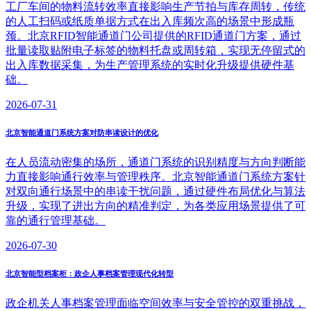
工厂车间的物料流转效率直接影响生产节拍与库存周转，传统
的人工扫码或纸质单据方式在出入库频次高的场景中形成瓶
颈。北京RFID智能通道门公司提供的RFID通道门方案，通过
批量读取贴附电子标签的物料托盘或周转箱，实现无停留式的
出入库数据采集，为生产管理系统的实时化升级提供硬件基
础。
2026-07-31
北京智能通道门系统方案对防串读设计的优化
在人员流动密集的场所，通道门系统的识别精度与方向判断能
力直接影响通行效率与管理秩序。北京智能通道门系统方案针
对双向通行场景中的串读干扰问题，通过硬件布局优化与算法
升级，实现了进出方向的精准判定，为各类应用场景提供了可
靠的通行管理基础。
2026-07-30
北京智能型档案柜：政企人事档案管理现代化转型
政企机关人事档案管理面临空间效率与安全管控的双重挑战，