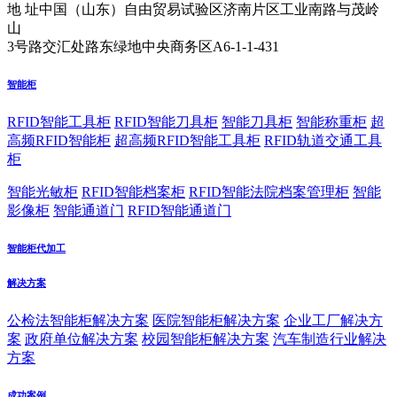
地 址
中国（山东）自由贸易试验区济南片区工业南路与茂岭
山
3号路交汇处路东绿地中央商务区A6-1-1-431
智能柜
RFID智能工具柜
RFID智能刀具柜
智能刀具柜
智能称重柜
超
高频RFID智能柜
超高频RFID智能工具柜
RFID轨道交通工具
柜
智能光敏柜
RFID智能档案柜
RFID智能法院档案管理柜
智能
影像柜
智能通道门
RFID智能通道门
智能柜代加工
解决方案
公检法智能柜解决方案
医院智能柜解决方案
企业工厂解决方
案
政府单位解决方案
校园智能柜解决方案
汽车制造行业解决
方案
成功案例