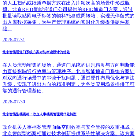
的人工扫码或纸质单据方式在出入库频次高的场景中形成瓶
颈。北京RFID智能通道门公司提供的RFID通道门方案，通过
批量读取贴附电子标签的物料托盘或周转箱，实现无停留式的
出入库数据采集，为生产管理系统的实时化升级提供硬件基
础。
2026-07-31
北京智能通道门系统方案对防串读设计的优化
在人员流动密集的场所，通道门系统的识别精度与方向判断能
力直接影响通行效率与管理秩序。北京智能通道门系统方案针
对双向通行场景中的串读干扰问题，通过硬件布局优化与算法
升级，实现了进出方向的精准判定，为各类应用场景提供了可
靠的通行管理基础。
2026-07-30
北京智能型档案柜：政企人事档案管理现代化转型
政企机关人事档案管理面临空间效率与安全管控的双重挑战，
北京智能型档案柜通过技术创新提供系统性解决方案。该方案