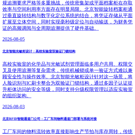
规追溯要求严格等多重挑战，传统密集架或平面档案柜在存取
效率与空间利用率方面存在明显局限。北京智能旋转档案柜通
过垂直旋转结构与数字化定位系统的结合，将凭证存储从平面
扩展至立体空间，同时实现毫秒级定位与自动输送，为财务凭
证的高频调阅与全周期追溯提供了硬件基础。
2026-08-05
北京智能光敏柜设计：高校实验室双验证门锁结构
高校实验室的化学品与光敏试剂管理面临多用户共用、权限交
叉及使用追溯等复杂需求，传统机械锁或单一验证方式难以兼
顾安全性与操作效率。北京智能光敏柜设计针对这一场景，将
人脸识别与IC刷卡整合为双验证门锁结构，通过多因子认证提
升柜体访问的安全等级，同时支持分级权限管理以适应实验室
的组织架构。
2026-08-03
北京RFID智能通道门公司：工厂车间物料通道门部署与系统对接
工厂车间的物料流转效率直接影响生产节拍与库存周转，传统