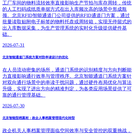
工厂车间的物料流转效率直接影响生产节拍与库存周转，传统
的人工扫码或纸质单据方式在出入库频次高的场景中形成瓶
颈。北京RFID智能通道门公司提供的RFID通道门方案，通过
批量读取贴附电子标签的物料托盘或周转箱，实现无停留式的
出入库数据采集，为生产管理系统的实时化升级提供硬件基
础。
2026-07-31
北京智能通道门系统方案对防串读设计的优化
在人员流动密集的场所，通道门系统的识别精度与方向判断能
力直接影响通行效率与管理秩序。北京智能通道门系统方案针
对双向通行场景中的串读干扰问题，通过硬件布局优化与算法
升级，实现了进出方向的精准判定，为各类应用场景提供了可
靠的通行管理基础。
2026-07-30
北京智能型档案柜：政企人事档案管理现代化转型
政企机关人事档案管理面临空间效率与安全管控的双重挑战，