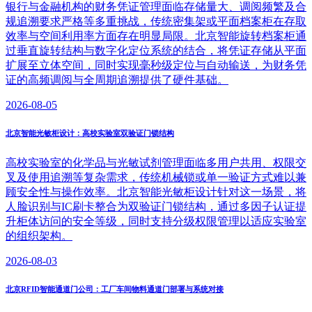
银行与金融机构的财务凭证管理面临存储量大、调阅频繁及合
规追溯要求严格等多重挑战，传统密集架或平面档案柜在存取
效率与空间利用率方面存在明显局限。北京智能旋转档案柜通
过垂直旋转结构与数字化定位系统的结合，将凭证存储从平面
扩展至立体空间，同时实现毫秒级定位与自动输送，为财务凭
证的高频调阅与全周期追溯提供了硬件基础。
2026-08-05
北京智能光敏柜设计：高校实验室双验证门锁结构
高校实验室的化学品与光敏试剂管理面临多用户共用、权限交
叉及使用追溯等复杂需求，传统机械锁或单一验证方式难以兼
顾安全性与操作效率。北京智能光敏柜设计针对这一场景，将
人脸识别与IC刷卡整合为双验证门锁结构，通过多因子认证提
升柜体访问的安全等级，同时支持分级权限管理以适应实验室
的组织架构。
2026-08-03
北京RFID智能通道门公司：工厂车间物料通道门部署与系统对接