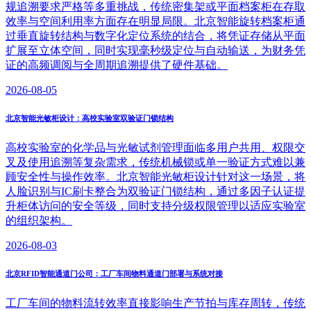
规追溯要求严格等多重挑战，传统密集架或平面档案柜在存取
效率与空间利用率方面存在明显局限。北京智能旋转档案柜通
过垂直旋转结构与数字化定位系统的结合，将凭证存储从平面
扩展至立体空间，同时实现毫秒级定位与自动输送，为财务凭
证的高频调阅与全周期追溯提供了硬件基础。
2026-08-05
北京智能光敏柜设计：高校实验室双验证门锁结构
高校实验室的化学品与光敏试剂管理面临多用户共用、权限交
叉及使用追溯等复杂需求，传统机械锁或单一验证方式难以兼
顾安全性与操作效率。北京智能光敏柜设计针对这一场景，将
人脸识别与IC刷卡整合为双验证门锁结构，通过多因子认证提
升柜体访问的安全等级，同时支持分级权限管理以适应实验室
的组织架构。
2026-08-03
北京RFID智能通道门公司：工厂车间物料通道门部署与系统对接
工厂车间的物料流转效率直接影响生产节拍与库存周转，传统