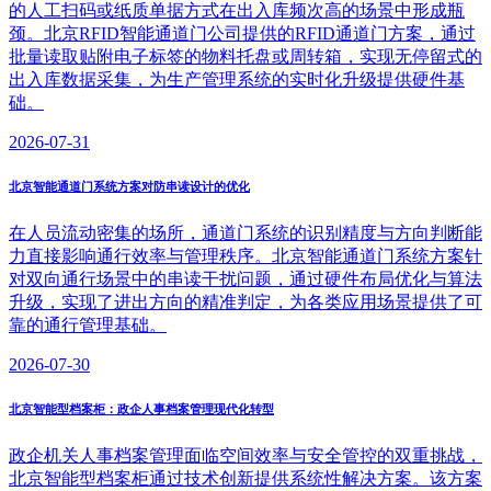
的人工扫码或纸质单据方式在出入库频次高的场景中形成瓶
颈。北京RFID智能通道门公司提供的RFID通道门方案，通过
批量读取贴附电子标签的物料托盘或周转箱，实现无停留式的
出入库数据采集，为生产管理系统的实时化升级提供硬件基
础。
2026-07-31
北京智能通道门系统方案对防串读设计的优化
在人员流动密集的场所，通道门系统的识别精度与方向判断能
力直接影响通行效率与管理秩序。北京智能通道门系统方案针
对双向通行场景中的串读干扰问题，通过硬件布局优化与算法
升级，实现了进出方向的精准判定，为各类应用场景提供了可
靠的通行管理基础。
2026-07-30
北京智能型档案柜：政企人事档案管理现代化转型
政企机关人事档案管理面临空间效率与安全管控的双重挑战，
北京智能型档案柜通过技术创新提供系统性解决方案。该方案