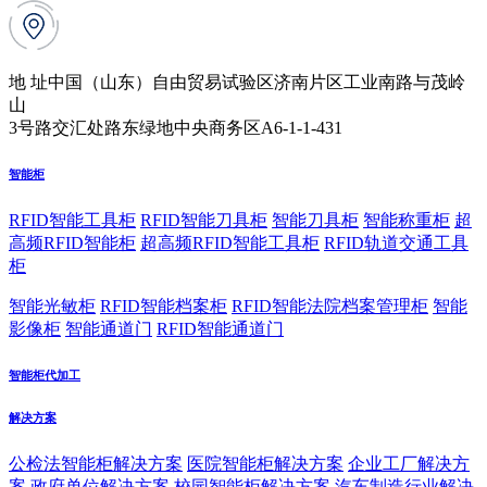
地 址
中国（山东）自由贸易试验区济南片区工业南路与茂岭
山
3号路交汇处路东绿地中央商务区A6-1-1-431
智能柜
RFID智能工具柜
RFID智能刀具柜
智能刀具柜
智能称重柜
超
高频RFID智能柜
超高频RFID智能工具柜
RFID轨道交通工具
柜
智能光敏柜
RFID智能档案柜
RFID智能法院档案管理柜
智能
影像柜
智能通道门
RFID智能通道门
智能柜代加工
解决方案
公检法智能柜解决方案
医院智能柜解决方案
企业工厂解决方
案
政府单位解决方案
校园智能柜解决方案
汽车制造行业解决