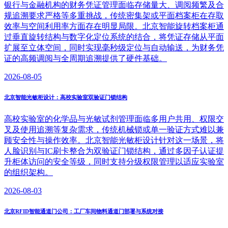
银行与金融机构的财务凭证管理面临存储量大、调阅频繁及合
规追溯要求严格等多重挑战，传统密集架或平面档案柜在存取
效率与空间利用率方面存在明显局限。北京智能旋转档案柜通
过垂直旋转结构与数字化定位系统的结合，将凭证存储从平面
扩展至立体空间，同时实现毫秒级定位与自动输送，为财务凭
证的高频调阅与全周期追溯提供了硬件基础。
2026-08-05
北京智能光敏柜设计：高校实验室双验证门锁结构
高校实验室的化学品与光敏试剂管理面临多用户共用、权限交
叉及使用追溯等复杂需求，传统机械锁或单一验证方式难以兼
顾安全性与操作效率。北京智能光敏柜设计针对这一场景，将
人脸识别与IC刷卡整合为双验证门锁结构，通过多因子认证提
升柜体访问的安全等级，同时支持分级权限管理以适应实验室
的组织架构。
2026-08-03
北京RFID智能通道门公司：工厂车间物料通道门部署与系统对接