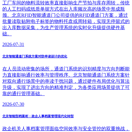
工厂车间的物料流转效率直接影响生产节拍与库存周转，传统
的人工扫码或纸质单据方式在出入库频次高的场景中形成瓶
颈。北京RFID智能通道门公司提供的RFID通道门方案，通过
批量读取贴附电子标签的物料托盘或周转箱，实现无停留式的
出入库数据采集，为生产管理系统的实时化升级提供硬件基
础。
2026-07-31
北京智能通道门系统方案对防串读设计的优化
在人员流动密集的场所，通道门系统的识别精度与方向判断能
力直接影响通行效率与管理秩序。北京智能通道门系统方案针
对双向通行场景中的串读干扰问题，通过硬件布局优化与算法
升级，实现了进出方向的精准判定，为各类应用场景提供了可
靠的通行管理基础。
2026-07-30
北京智能型档案柜：政企人事档案管理现代化转型
政企机关人事档案管理面临空间效率与安全管控的双重挑战，