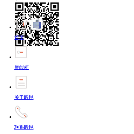
首页
智能柜
关于昕悦
联系昕悦