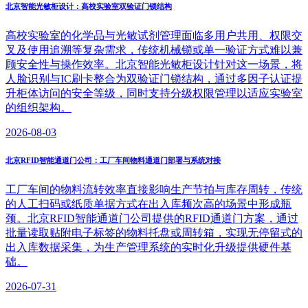
北京智能光敏柜设计：高校实验室双验证门锁结构
高校实验室的化学品与光敏试剂管理面临多用户共用、权限交
叉及使用追溯等复杂需求，传统机械锁或单一验证方式难以兼
顾安全性与操作效率。北京智能光敏柜设计针对这一场景，将
人脸识别与IC刷卡整合为双验证门锁结构，通过多因子认证提
升柜体访问的安全等级，同时支持分级权限管理以适应实验室
的组织架构。
2026-08-03
北京RFID智能通道门公司：工厂车间物料通道门部署与系统对接
工厂车间的物料流转效率直接影响生产节拍与库存周转，传统
的人工扫码或纸质单据方式在出入库频次高的场景中形成瓶
颈。北京RFID智能通道门公司提供的RFID通道门方案，通过
批量读取贴附电子标签的物料托盘或周转箱，实现无停留式的
出入库数据采集，为生产管理系统的实时化升级提供硬件基
础。
2026-07-31