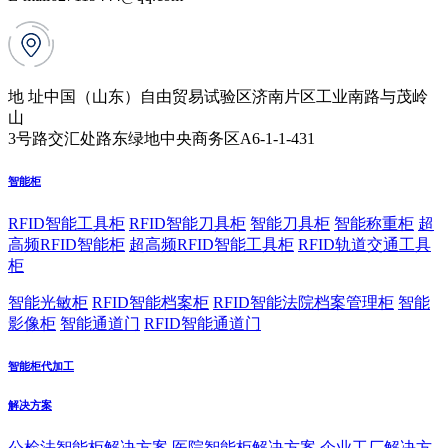
地 址
中国（山东）自由贸易试验区济南片区工业南路与茂岭
山
3号路交汇处路东绿地中央商务区A6-1-1-431
智能柜
RFID智能工具柜
RFID智能刀具柜
智能刀具柜
智能称重柜
超
高频RFID智能柜
超高频RFID智能工具柜
RFID轨道交通工具
柜
智能光敏柜
RFID智能档案柜
RFID智能法院档案管理柜
智能
影像柜
智能通道门
RFID智能通道门
智能柜代加工
解决方案
公检法智能柜解决方案
医院智能柜解决方案
企业工厂解决方