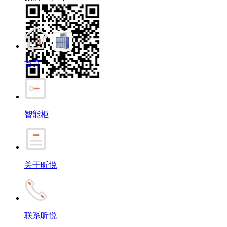
首页
智能柜
关于昕悦
联系昕悦