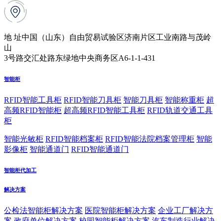
地 址
中国（山东）自由贸易试验区济南片区工业南路与茂岭
山
3号路交汇处路东绿地中央商务区A6-1-1-431
智能柜
RFID智能工具柜
RFID智能刀具柜
智能刀具柜
智能称重柜
超
高频RFID智能柜
超高频RFID智能工具柜
RFID轨道交通工具
柜
智能光敏柜
RFID智能档案柜
RFID智能法院档案管理柜
智能
影像柜
智能通道门
RFID智能通道门
智能柜代加工
解决方案
公检法智能柜解决方案
医院智能柜解决方案
企业工厂解决方
案
政府单位解决方案
校园智能柜解决方案
汽车制造行业解决