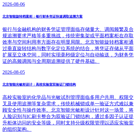
2026-08-06
北京智能旋转档案柜：银行财务凭证快速调取追溯方案
银行与金融机构的财务凭证管理面临存储量大、调阅频繁及合
规追溯要求严格等多重挑战，传统密集架或平面档案柜在存取
效率与空间利用率方面存在明显局限。北京智能旋转档案柜通
过垂直旋转结构与数字化定位系统的结合，将凭证存储从平面
扩展至立体空间，同时实现毫秒级定位与自动输送，为财务凭
证的高频调阅与全周期追溯提供了硬件基础。
2026-08-05
北京智能光敏柜设计：高校实验室双验证门锁结构
高校实验室的化学品与光敏试剂管理面临多用户共用、权限交
叉及使用追溯等复杂需求，传统机械锁或单一验证方式难以兼
顾安全性与操作效率。北京智能光敏柜设计针对这一场景，将
人脸识别与IC刷卡整合为双验证门锁结构，通过多因子认证提
升柜体访问的安全等级，同时支持分级权限管理以适应实验室
的组织架构。