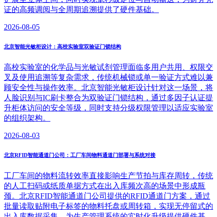
证的高频调阅与全周期追溯提供了硬件基础。
2026-08-05
北京智能光敏柜设计：高校实验室双验证门锁结构
高校实验室的化学品与光敏试剂管理面临多用户共用、权限交
叉及使用追溯等复杂需求，传统机械锁或单一验证方式难以兼
顾安全性与操作效率。北京智能光敏柜设计针对这一场景，将
人脸识别与IC刷卡整合为双验证门锁结构，通过多因子认证提
升柜体访问的安全等级，同时支持分级权限管理以适应实验室
的组织架构。
2026-08-03
北京RFID智能通道门公司：工厂车间物料通道门部署与系统对接
工厂车间的物料流转效率直接影响生产节拍与库存周转，传统
的人工扫码或纸质单据方式在出入库频次高的场景中形成瓶
颈。北京RFID智能通道门公司提供的RFID通道门方案，通过
批量读取贴附电子标签的物料托盘或周转箱，实现无停留式的
出入库数据采集，为生产管理系统的实时化升级提供硬件基