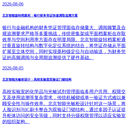
2026-08-06
北京智能旋转档案柜：银行财务凭证快速调取追溯方案
银行与金融机构的财务凭证管理面临存储量大、调阅频繁及合
规追溯要求严格等多重挑战，传统密集架或平面档案柜在存取
效率与空间利用率方面存在明显局限。北京智能旋转档案柜通
过垂直旋转结构与数字化定位系统的结合，将凭证存储从平面
扩展至立体空间，同时实现毫秒级定位与自动输送，为财务凭
证的高频调阅与全周期追溯提供了硬件基础。
2026-08-05
北京智能光敏柜设计：高校实验室双验证门锁结构
高校实验室的化学品与光敏试剂管理面临多用户共用、权限交
叉及使用追溯等复杂需求，传统机械锁或单一验证方式难以兼
顾安全性与操作效率。北京智能光敏柜设计针对这一场景，将
人脸识别与IC刷卡整合为双验证门锁结构，通过多因子认证提
升柜体访问的安全等级，同时支持分级权限管理以适应实验室
的组织架构。